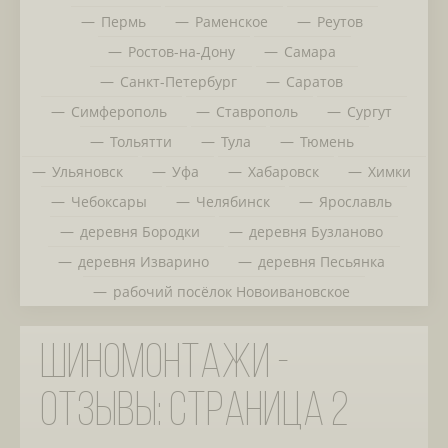
Пермь
Раменское
Реутов
Ростов-на-Дону
Самара
Санкт-Петербург
Саратов
Симферополь
Ставрополь
Сургут
Тольятти
Тула
Тюмень
Ульяновск
Уфа
Хабаровск
Химки
Чебоксары
Челябинск
Ярославль
деревня Бородки
деревня Бузланово
деревня Изварино
деревня Песьянка
рабочий посёлок Новоивановское
Шиномонтажи -
отзывы: страница 2