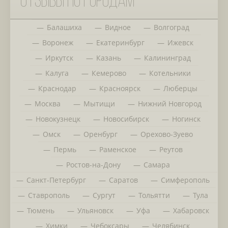
Отзывы по городам
Балашиха
Видное
Волгоград
Воронеж
Екатеринбург
Ижевск
Иркутск
Казань
Калининград
Калуга
Кемерово
Котельники
Краснодар
Красноярск
Люберцы
Москва
Мытищи
Нижний Новгород
Новокузнецк
Новосибирск
Ногинск
Омск
Оренбург
Орехово-Зуево
Пермь
Раменское
Реутов
Ростов-на-Дону
Самара
Санкт-Петербург
Саратов
Симферополь
Ставрополь
Сургут
Тольятти
Тула
Тюмень
Ульяновск
Уфа
Хабаровск
Химки
Чебоксары
Челябинск