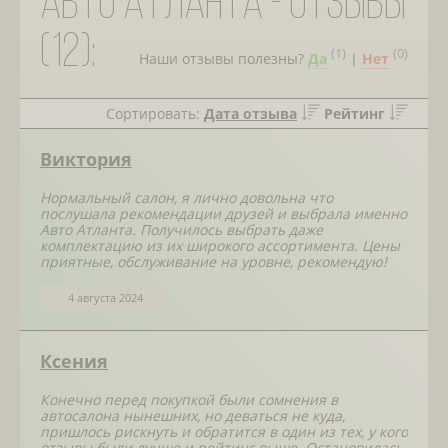
Авто Атланта - отзывы
(12):
(
1
)
(
0
)
Наши отзывы полезны?
Да
|
Нет
Сортировать:
Дата отзыва
Рейтинг
Виктория
Нормальный салон, я лично довольна что
послушала рекомендации друзей и выбрала именно
Авто Атланта. Получилось выбрать даже
комплектацию из их широкого ассортимента. Цены
приятные, обслуживание на уровне, рекомендую!
4 августа 2024
Ксения
Конечно перед покупкой были сомнения в
автосалона нынешних, но деваться не куда,
пришлось рискнуть и обратится в один из тех, у кого
отзывы были лучше и рейтинг выше. Остановилась