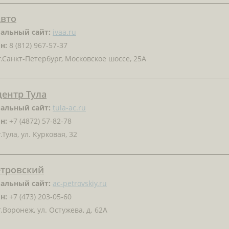
Авто
альный сайт:
ivaa.ru
н:
8 (812) 967-57-37
.Санкт-Петербург, Московское шоссе, 25А
ентр Тула
альный сайт:
tula-ac.ru
н:
+7 (4872) 57-82-78
.Тула, ул. Курковая, 32
етровский
альный сайт:
ac-petrovskiy.ru
н:
+7 (473) 203-05-60
.Воронеж, ул. Остужева, д. 62А