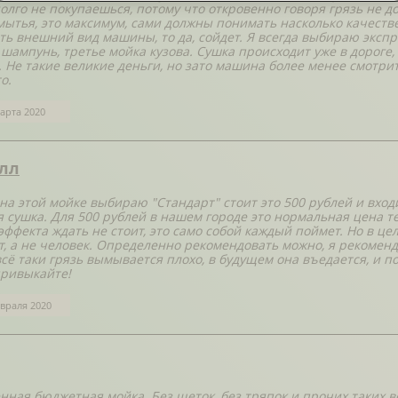
долго не покупаешься, потому что откровенно говоря грязь не д
мытья, это максимум, сами должны понимать насколько качестве
ть внешний вид машины, то да, сойдет. Я всегда выбираю экспре
шампунь, третье мойка кузова. Сушка происходит уже в дороге, 
. Не такие великие деньги, но зато машина более менее смотри
о.
арта 2020
лл
 на этой мойке выбираю "Стандарт" стоит это 500 рублей и входи
я сушка. Для 500 рублей в нашем городе это нормальная цена тем
эффекта ждать не стоит, это само собой каждый поймет. Но в це
т, а не человек. Определенно рекомендовать можно, я рекоменд
 всё таки грязь вымывается плохо, в будущем она въедается, и п
привыкайте!
враля 2020
нная бюджетная мойка. Без щеток, без тряпок и прочих таких