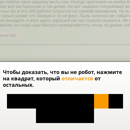
ще люблю свою машину мыть сам. Иногда пригоняю на мойку бо
мою всё застаренное и так далее. Но вот недавно попробовал вот
лучше бы я эти 500 рублей потратил на самообслуживание. На в 
, только разве что свежую и то не факт. Пыль конечно же собьё
не выходить и воск здесь хороший как не странно оказался. Не 
вания, но когда надо быстро премарофетить тачку, то думаю сой
преля 2020
а
такая себе. Химия здесь слабая. Разводы остаются само собой, а
авьте как поет. Такая быстромойка годится только пыль сбить д
Чтобы доказать, что вы не робот, нажмите
засохшей грязи на колесах мне кажется без вариантов даже счаст
на квадрат, который
отличается
от
жи сойдет, ополоснутся. Тем более что и стоит вообще три копе
находится внутри салона и не покидать его, пока происходит 
остальных.
то это кого то увлечет.
реля 2020
эконом вариантов, и эта лучшая из такого плана, которая попад