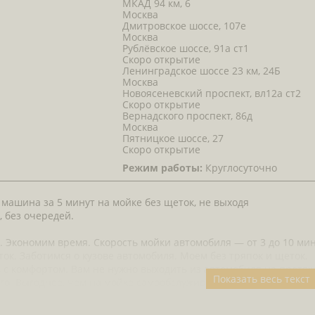
МКАД 94 км, 6
Москва
Дмитровское шоссе, 107е
Москва
Рублёвское шоссе, 91а ст1
Скоро открытие
Ленинградское шоссе 23 км, 24Б
Москва
Новоясеневский проспект, вл12а ст2
Скоро открытие
Вернадского проспект, 86д
Москва
Пятницкое шоссе, 27
Скоро открытие
Режим работы:
Круглосуточно
 машина за 5 минут на мойке без щеток, не выходя
, без очередей.
. Экономим время. Скорость мойки автомобиля — от 3 до 10 мин
ток. Заботимся о кузове автомобиля. Моем без тряпок и щеток.
, с комфортом. Вам не нужно выходить из автомобиля на протя
Показать весь текст
го. Выгоднее, чем на мойке самообслуживания. Цена от 150 руб.