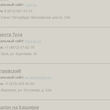
альный сайт:
ivaa.ru
н:
8 (812) 967-57-37
.Санкт-Петербург, Московское шоссе, 25А
ентр Тула
альный сайт:
tula-ac.ru
н:
+7 (4872) 57-82-78
.Тула, ул. Курковая, 32
етровский
альный сайт:
ac-petrovskiy.ru
н:
+7 (473) 203-05-60
.Воронеж, ул. Остужева, д. 62А
салон на Каширке