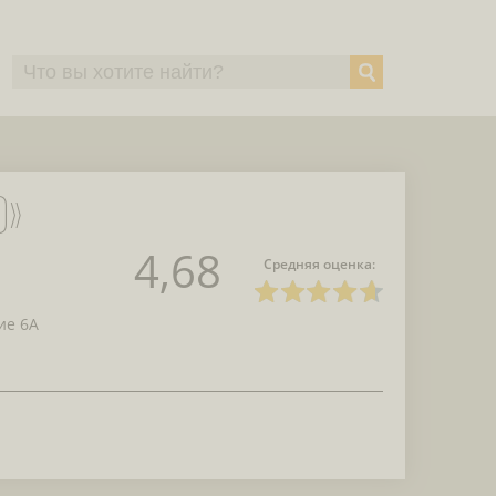
O»
4,68
Средняя оценка:
ие 6А