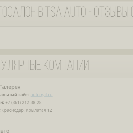
осалон Bitsa Auto - отзывы (
пулярные компании
Галерея
альный сайт:
auto-gal.ru
н:
+7 (861) 212-38-28
.Краснодар, Крылатая 12
Авто