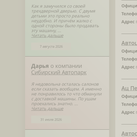
Офици
Как я замучился со своей
трехдверной дверью. С двумя
Телефо
детьми это просто реально
неудобно. И причём жалко с
Адрес
г
одной стороны было продавать
эту машину, ...
Читать дальше
Автоц
7 августа 2026
Офици
Телефо
Дарья
о компании
Адрес
г
Сибирский Автопарк
Я недовольна осталась салонов
Ац П
если сказать вообщем. А именно
не понравилось то что обманули
Офици
с доставкой машины. По ушам
проехались знатно. ...
Телефо
Читать дальше
Адрес
г
31 июля 2026
Авто