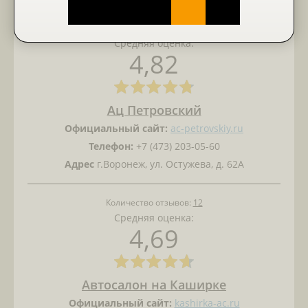
Количество отзывов:
11
Средняя оценка:
4,82
Ац Петровский
Официальный сайт:
ac-petrovskiy.ru
Телефон:
+7 (473) 203-05-60
Адрес
г.Воронеж, ул. Остужева, д. 62А
Количество отзывов:
12
Средняя оценка:
4,69
Автосалон на Каширке
Официальный сайт:
kashirka-ac.ru