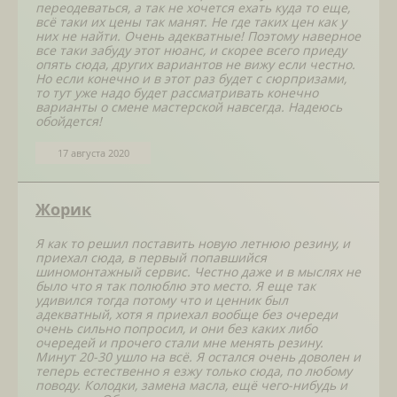
переодеваться, а так не хочется ехать куда то еще,
всё таки их цены так манят. Не где таких цен как у
них не найти. Очень адекватные! Поэтому наверное
все таки забуду этот нюанс, и скорее всего приеду
опять сюда, других вариантов не вижу если честно.
Но если конечно и в этот раз будет с сюрпризами,
то тут уже надо будет рассматривать конечно
варианты о смене мастерской навсегда. Надеюсь
обойдется!
17 августа 2020
Жорик
Я как то решил поставить новую летнюю резину, и
приехал сюда, в первый попавшийся
шиномонтажный сервис. Честно даже и в мыслях не
было что я так полюблю это место. Я еще так
удивился тогда потому что и ценник был
адекватный, хотя я приехал вообще без очереди
очень сильно попросил, и они без каких либо
очередей и прочего стали мне менять резину.
Минут 20-30 ушло на всё. Я остался очень доволен и
теперь естественно я езжу только сюда, по любому
поводу. Колодки, замена масла, ещё чего-нибудь и