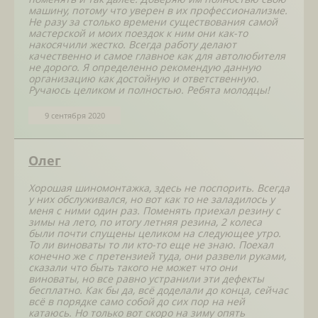
машину, потому что уверен в их профессионализме.
Не разу за столько времени существования самой
мастерской и моих поездок к ним они как-то
накосячили жестко. Всегда работу делают
качественно и самое главное как для автолюбителя
не дорого. Я определенно рекомендую данную
организацию как достойную и ответственную.
Ручаюсь целиком и полностью. Ребята молодцы!
9 сентября 2020
Олег
Хорошая шиномонтажка, здесь не поспорить. Всегда
у них обслуживался, но вот как то не заладилось у
меня с ними один раз. Поменять приехал резину с
зимы на лето, по итогу летняя резина, 2 колеса
были почти спущены целиком на следующее утро.
То ли виноваты то ли кто-то еще не знаю. Поехал
конечно же с претензией туда, они развели руками,
сказали что быть такого не может что они
виноваты, но все равно устранили эти дефекты
бесплатно. Как бы да, всё доделали до конца, сейчас
всё в порядке само собой до сих пор на ней
катаюсь. Но только вот скоро на зиму опять