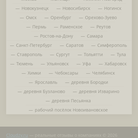
Новокузнецк
Новосибирск
Ногинск
Омск
Оренбург
Орехово-Зуево
Пермь
Раменское
Реутов
Ростов-на-Дону
Самара
Санкт-Петербург
Саратов
Симферополь
Ставрополь
Сургут
Тольятти
Тула
Тюмень
Ульяновск
Уфа
Хабаровск
Химки
Чебоксары
Челябинск
Ярославль
деревня Бородки
деревня Бузланово
деревня Изварино
деревня Песьянка
рабочий посёлок Новоивановское
Сloudzy.ru
— реальные отзывы о компаниях © 2026