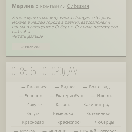
Марина
о компании
Сиберия
Хотела купить машину марки changan cs35 plus.
Искала в нашем городе в разных автосалонах и
нашла в автоцентре Сиберия. Сначала посмотрела
сайт. Эта ...
Читать дальше
28 июля 2026
Отзывы по городам
Балашиха
Видное
Волгоград
Воронеж
Екатеринбург
Ижевск
Иркутск
Казань
Калининград
Калуга
Кемерово
Котельники
Краснодар
Красноярск
Люберцы
Москва
Мытищи
Нижний Новгород