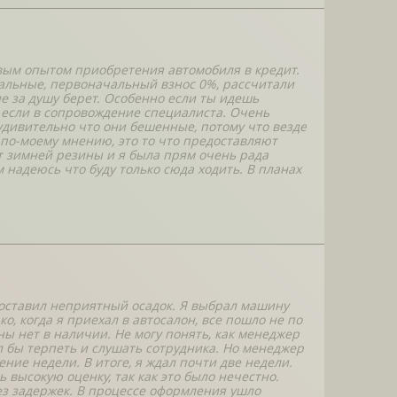
рвым опытом приобретения автомобиля в кредит.
альные, первоначальный взнос 0%, рассчитали
е за душу берет. Особенно если ты идешь
е если в сопровождение специалиста. Очень
удивительно что они бешенные, потому что везде
 по-моему мнению, это то что предоставляют
т зимней резины и я была прям очень рада
 надеюсь что буду только сюда ходить. В планах
оставил неприятный осадок. Я выбрал машину
ко, когда я приехал в автосалон, все пошло не по
ны нет в наличии. Не могу понять, как менеджер
ал бы терпеть и слушать сотрудника. Но менеджер
ние недели. В итоге, я ждал почти две недели.
ь высокую оценку, так как это было нечестно.
ез задержек. В процессе оформления ушло