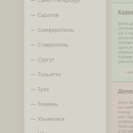
Кари
Саратов
Всем д
Остала
Симферополь
на 3 г
изнача
огромн
Ставрополь
одно и
хороши
такому
Сургут
уже ест
4 фе
Тольятти
Тула
Дени
Хочу б
Тюмень
на сайт
плану.
мог по
Ульяновск
уговор
Хотя це
Спасиб