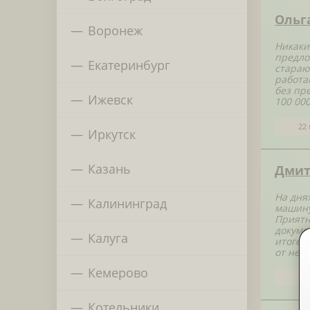
Ольг
Воронеж
Никаки
предло
Екатеринбург
стараю
работа
без пр
Ижевск
100 00
22 
Иркутск
Казань
Дмит
На дня
Калининград
машину
Приятн
докуме
Калуга
итоге 
от нег
Кемерово
5 
Котельники