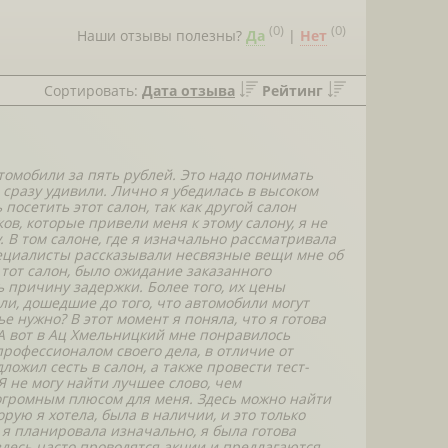
(
0
)
(
0
)
Наши отзывы полезны?
Да
|
Нет
Сортировать:
Дата отзыва
Рейтинг
омобили за пять рублей. Это надо понимать
 сразу удивили. Лично я убедилась в высоком
посетить этот салон, так как другой салон
в, которые привели меня к этому салону, я не
. В том салоне, где я изначально рассматривала
ециалисты рассказывали несвязные вещи мне об
тот салон, было ожидание заказанного
ь причину задержки. Более того, их цены
и, дошедшие до того, что автомобили могут
е нужно? В этот момент я поняла, что я готова
А вот в Ац Хмельницкий мне понравилось
рофессионалом своего дела, в отличие от
ожил сесть в салон, а также провести тест-
Я не могу найти лучшее слово, чем
огромным плюсом для меня. Здесь можно найти
ую я хотела, была в наличии, и это только
 я планировала изначально, я была готова
здесь часто проводятся акции и предлагаются