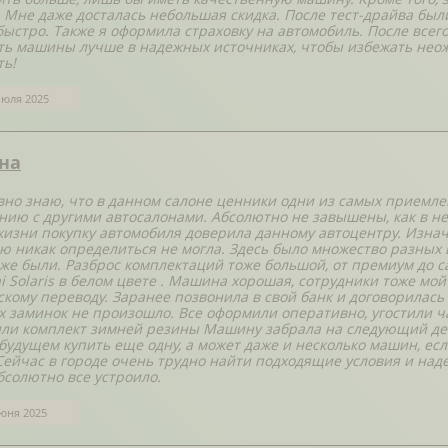
. Мне даже досталась небольшая скидка. После тест-драйва бы
быстро. Также я оформила страховку на автомобиль. После всего
ть машины лучше в надежных источниках, чтобы избежать нео
ть!
июля 2025
на
вно знаю, что в данном салоне ценники одни из самых приемлем
нию с другими автосалонами. Абсолютно не завышены, как в нек
жизни покупку автомобиля доверила данному автоцентру. Изнач
ю никак определиться не могла. Здесь было множество разных
оже были. Разброс комплектаций тоже большой, от премиум до с
i Solaris в белом цвете . Машина хорошая, сотрудники тоже мо
скому переводу. Заранее позвонила в свой банк и договорилас
х заминок не произошло. Все оформили оперативно, угостили ч
ли комплект зимней резины Машину забрала на следующий день
 будущем купить еще одну, а может даже и несколько машин, ес
Сейчас в городе очень трудно найти подходящие условия и на
бсолютно все устроило.
юня 2025