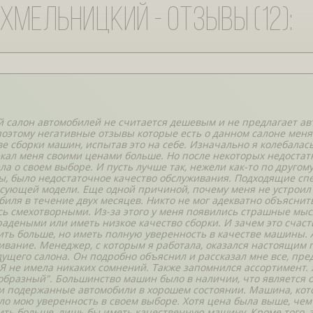
Хмельницкий - отзывы (12):
 салон автомобилей не считается дешевым и не предлагает авт
 поэтому негативные отзывы которые есть о данном салоне меня
ве сборки машин, испытав это на себе. Изначально я колебалась 
кал меня своими ценами больше. Но после некоторых недостатко
ла о своем выборе. И пусть лучше так, нежели как-то по другому
, было недостаточное качество обслуживания. Подходящие сп
сующей модели. Еще одной причиной, почему меня не устроил 
биля в течение двух месяцев. Никто не мог адекватно объяснит
сь смехотворными. Из-за этого у меня появились страшные мысл
радеными или иметь низкое качество сборки. И зачем это счасть
ить больше, но иметь полную уверенность в качестве машины. 
ивание. Менеджер, с которым я работала, оказался настоящим п
ущего салона. Он подробно объяснил и рассказал мне все, предл
 Я не имела никаких сомнений. Также запомнился ассортимент. 
образный". Большинство машин было в наличии, что является 
и подержанные автомобили в хорошем состоянии. Машина, котор
ло мою уверенность в своем выборе. Хотя цена была выше, чем
ить больше, лишь бы иметь качественную машину. Кроме того, 