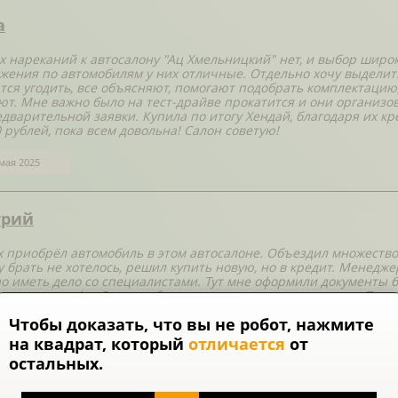
а
х нареканий к автосалону "Ац Хмельницкий" нет, и выбор широк
жения по автомобилям у них отличные. Отдельно хочу выделит
тся угодить, все объясняют, помогают подобрать комплектаци
ют. Мне важно было на тест-драйве прокатится и они организов
едварительной заявки. Купила по итогу Хендай, благодаря их к
0 рублей, пока всем довольна! Салон советую!
мая 2025
рий
х приобрёл автомобиль в этом автосалоне. Объездил множеств
 брать не хотелось, решил купить новую, но в кредит. Менедже
о иметь дело со специалистами. Тут мне оформили документы б
нты я пил кофе. Сервис обслуживания на высоком уровне. Проц
небольшая получается. Зато буду уверен, что машина новая и 
Чтобы доказать, что вы не робот, нажмите
о остались исключительно положительные впечатления.
на квадрат, который
отличается
от
мая 2025
остальных.