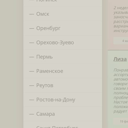
2 неде
указыв
Омск
заносчи
расстр
вариан
Оренбург
инстру
4 м
Орехово-Зуево
Пермь
Лиза
Понрав
Раменское
ассорт
автомо
говори
Реутов
своим 
полноц
пробле
Ростов-на-Дону
Настоя
положи
радует
Самара
19 фе
Санкт-Петербург