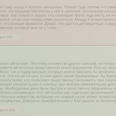
ли тому назад я посетил автосалон. Поехал туда, потому что у
ало, что машины постоянно у них в наличии. Отношение консул
вые. Как только я сказал, что планирую брать ладу весту, их и
оился, но не стал перед ними унижаться. Между 5-ю выставле
т, что больше нравился. Думал, что удастся договориться о ски
ментов, который мне ни к чему.
арта 2025
ился автослаон. Посетила множество других салонов, но только 
именте автосалона представлено много вариантов. Есть из чего
били, так и подержанные, которые можно заказать по желанию. 
тся. Что касается цен, то они здесь также приемлемые. Ац Хме
покупателям, что позволяет существенно сэкономить при покупк
енную консультацию и помощь при выборе комплектации для 
м. Необходимые доки были быстро и качественно оформлены, и 
тельно рекомендую этот автосалон как надежную организацию 
тельных моментов, которыми не каждый салон может похвастат
 комфортом. Довольна приобретением и благодарна за потряс
враля 2025