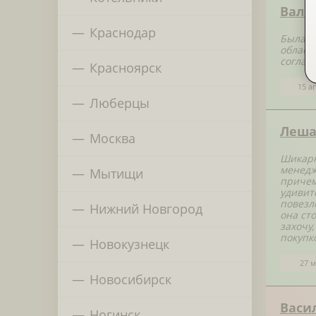
Вале
Краснодар
Была в
област
соглас
Красноярск
15 а
Люберцы
Леш
Москва
Шикарн
менедж
Мытищи
причем
удивит
повезло
Нижний Новгород
она ст
захочу
покупк
Новокузнецк
27 м
Новосибирск
Васи
Ногинск