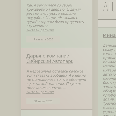
Ац 
Как я замучился со своей
трехдверной дверью. С двумя
детьми это просто реально
неудобно. И причём жалко с
одной стороны было продавать
эту машину, ...
Читать дальше
Инна
7 августа 2026
Данный
сразу,
качест
Дарья
о компании
привле
Сибирский Автопарк
пожале
машины
интере
Я недовольна осталась салонов
автомо
если сказать вообщем. А именно
казали
не понравилось то что обманули
быть к
с доставкой машины. По ушам
заплат
проехались знатно. ...
обслуж
Читать дальше
предыд
драйв.
31 июля 2026
"разно
новые 
укрепи
заплат