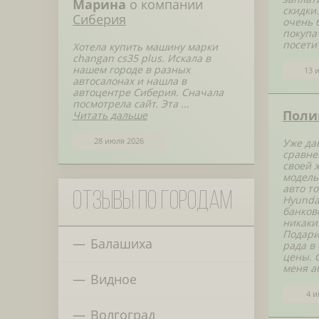
Марина
о компании
скидки
Сиберия
очень 
покупа
посети
Хотела купить машину марки
changan cs35 plus. Искала в
нашем городе в разных
13 
автосалонах и нашла в
автоцентре Сиберия. Сначала
посмотрела сайт. Эта ...
Поли
Читать дальше
28 июля 2026
Уже да
сравне
своей 
модель
авто т
Отзывы по городам
Hyunda
банков
никаки
Подари
Балашиха
рада в
цены. 
меня а
Видное
4 и
Волгоград