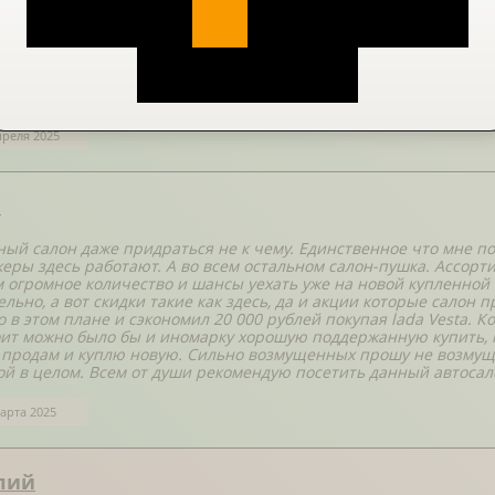
рия
 Ац Хмельницкий и взяла тут автомобиль. Работники, хоть и мо
и. Они предоставили мне консультацию относительно кредита, п
илась на покупку машины!
преля 2025
а
ый салон даже придраться не к чему. Единственное что мне по
еры здесь работают. А во всем остальном салон-пушка. Ассорт
 огромное количество и шансы уехать уже на новой купленной 
ельно, а вот скидки такие как здесь, да и акции которые салон
 в этом плане и сэкономил 20 000 рублей покупая lada Vesta. К
оит можно было бы и иномарку хорошую поддержанную купить, н
, продам и куплю новую. Сильно возмущенных прошу не возмущ
ой в целом. Всем от души рекомендую посетить данный автосал
арта 2025
лий