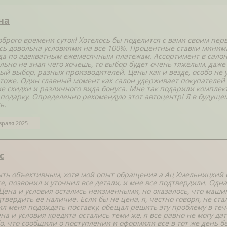
на
оброго времени суток! Хотелось бы поделится с вами своим пе
сь довольна условиями на все 100%. Процентные ставки миним
ода по адекватным ежемесячным платежам. Ассортимент в салон
льно не зная чего хочешь, то выбор будет очень тяжёлым, даж
ый выбор, разных производителей. Цены как и везде, особо не 
 тоже. Один главный момент как салон удерживает покупателей
е скидки и различного вида бонуса. Мне так подарили комплек
 подарку. Определенно рекомендую этот автоцентр! Я в будущем
ь.
враля 2025
с
ыть объективным, хотя мой опыт обращения а Ац Хмельницкий 
е, позвонил и уточнил все детали, и мне все подтвердили. Одна
 Цена и условия остались неизменными, но оказалось, что маши
дтвердить ее наличие. Если бы не цена, я, честно говоря, не ст
ил меня подождать поставку, обещал решить эту проблему в тече
на и условия кредита остались теми же, я все равно не могу дат
о, что сообщили о поступлении и оформили все в тот же день б