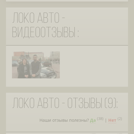
Локо Авто -
видеоотзывы :
Локо Авто - отзывы (9):
(
38
)
(
2
)
Наши отзывы полезны?
Да
|
Нет