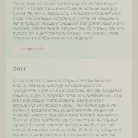
После получасового проминада по автосалону, я
понял, что все таки мне по душе больше Хюндай
Санта Фе, его и оформили. Пятьдесят процентов я
отдал наличными, остальную сумму на несколько
лет в кредит, процент сладкий, без фанатизма и это
классно. Оформление получилось быстрым, так что,
я доволен, я действительно рад, что поехал сюда.
Машина приобретенная не подводит.
7 сентября 2021
Олег
В Локо Авто я поменял старый автомобиль на
новый. Раньше никогда не обращался по
программе trade-in в автосалоны, всегда продавал
машину с рук и покупал тоже по объявлению. Но в
этот раз решил попробовать. Выбрал этот
автоцентр за хорошие цены, тем более здесь по
trade-in предлагалась существенная скидка на
покупку новой и оценили тоже вполне прилично.
Так что я без проблем здесь совершил выгодную
сделку. А самое главное всё прошло быстро, все
риски автосалон взял на себя. Если бы я продавал
машину самостоятельно, то намного дольше бы