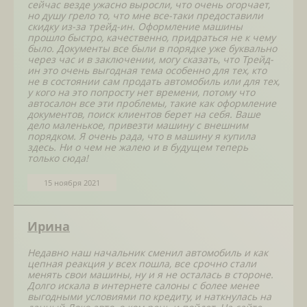
сейчас везде ужасно выросли, что очень огорчает,
но душу грело то, что мне все-таки предоставили
скидку из-за трейд-ин. Оформление машины
прошло быстро, качественно, придраться не к чему
было. Документы все были в порядке уже буквально
через час и в заключении, могу сказать, что Трейд-
ин это очень выгодная тема особенно для тех, кто
не в состоянии сам продать автомобиль или для тех,
у кого на это попросту нет времени, потому что
автосалон все эти проблемы, такие как оформление
документов, поиск клиентов берет на себя. Ваше
дело маленькое, привезти машину с внешним
порядком. Я очень рада, что в машину я купила
здесь. Ни о чем не жалею и в будущем теперь
только сюда!
15 ноября 2021
Ирина
Недавно наш начальник сменил автомобиль и как
цепная реакция у всех пошла, все срочно стали
менять свои машины, ну и я не осталась в стороне.
Долго искала в интернете салоны с более менее
выгодными условиями по кредиту, и наткнулась на