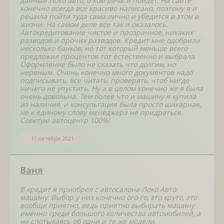
данный Локо авто, о ком речь и пойдет. На сайте
конечно всегда все красиво написано, поэтому я и
решила пойти туда сама лично и убедится в этом в
жизни. На самом деле все так и оказалось.
Автокредитование чистое и прозрачное, никаких
разводов и прочих разводов. Кредит мне одобрили
несколько банков, но тот который меньше всего
предложил процентов тот естественно и выбрала.
Оформление было не сказать что долгим, но
нервным. Очень конечно много документов надо
подписывать, все читать, проверять, чтоб нигде
ничего не упустить. Ну а в целом конечно же я была
очень довольна. Тем более что и машину я купила
из наличия, и консультация была просто шикарная,
не к единому слову менеджера не придраться.
Советую автоцентр 100%!
11 октября 2021
Ваня
В кредит я приобрел с автосалона Локо Авто
машину. Выбор у них конечно ого-го, это круто, это
вообще приятно, ведь приятно выбирать машину
именно среди большого количества автомобилей, а
не спотыкаясь об одни и те же модели.