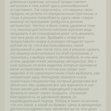
довольна сервисом, который предоставляет
автосалон и тем, какой здесь разнообразный
ассортимент. Так получилось, что машину свою
продать не успела по определенным причинам, и
тогда я решила попробовать сдать свою старую
машину по программе трейд-ин в данном
автоцентре. Честно, я была очень удивлена тому
что, машину достаточно неплохо оценили ведь
продавать я ее планировала даже чуть дешевле,
чем мне дали за нее. Вдобавок к этому мне
предоставили скидку в размере пятьдесят тысяч
рублей за то, что я воспользовалась такой
программой и уже после того, как я решила сдавать
эту машину окончательно по этой программе, я
принялась к выбору нового автомобиля, в чем мне
очень здорово помог менеджер автоцентра. Мы с
ним прошли по всем моделям, которые примерно
меня интересовали и потом уже среди трех
моделей, я по характеристикам стала выбирать уже
конкретную одну. Менеджер оказался очень
грамотным специалистом, который доходчиво всё
объяснил. Мы сравнили все три варианта и уже
более менее для себя подходящий я выбрала
буквально минут через тридцать. Огромная
благодарность за уделенное время, за
индивидуальный подход. Теперь я знаю по истине,
что это такое, и какой он бывает. Цены в автоцентре
достаточно адекватные, несмотря на то, что цены