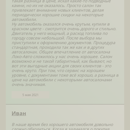
такая разница в цене, искал какие-то подводные
камни, но их не оказалось. Просто салон так
привлекает внимание новых клиентов, делая
периодически хорошие скидки на некоторые
автомобили.
Ну автомобиль оказался очень крутым, купили в
красном цвете - смотрится очень дорого и стильно.
Двигатель у него мощный, а расход топлива по
городу совсем небольшой. После выбора мы
приступили к оформлению документов. Процедура
стандартная, проходила так же как и в других
автосалонах. Общее впечатление от автосалона
Локо-Авто сложилось у нас очень хорошее. Салон
возможно и не такой габаритный, как бывают, но
вот эти выгодные акции для своих клиентов - это
очень круто. При том, что сервис на хорошем
уровне, с документами тоже всё хорошо, а разница в
цене на автомобили с некоторыми автосалонами
очень значимая.
5 мая 2021
Иван
В наше время без хорошего автомобиля довольно
сложно обходиться. Когда я задумался о покупке