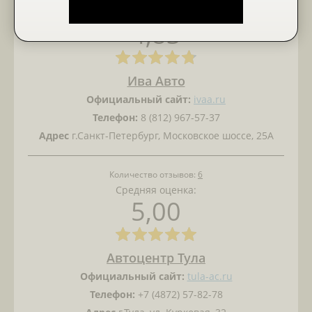
Средняя оценка:
4,83
Ива Авто
Официальный сайт:
ivaa.ru
Телефон:
8 (812) 967-57-37
Адрес
г.Санкт-Петербург, Московское шоссе, 25А
Количество отзывов:
6
Средняя оценка:
5,00
Автоцентр Тула
Официальный сайт:
tula-ac.ru
Телефон:
+7 (4872) 57-82-78