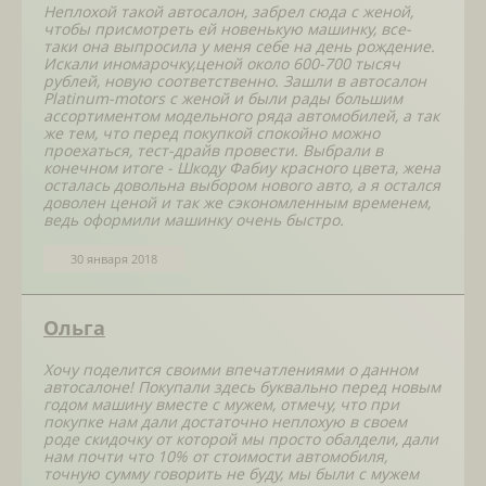
Неплохой такой автосалон, забрел сюда с женой,
чтобы присмотреть ей новенькую машинку, все-
таки она выпросила у меня себе на день рождение.
Искали иномарочку,ценой около 600-700 тысяч
рублей, новую соответственно. Зашли в автосалон
Platinum-motors с женой и были рады большим
ассортиментом модельного ряда автомобилей, а так
же тем, что перед покупкой спокойно можно
проехаться, тест-драйв провести. Выбрали в
конечном итоге - Шкоду Фабиу красного цвета, жена
осталась довольна выбором нового авто, а я остался
доволен ценой и так же сэкономленным временем,
ведь оформили машинку очень быстро.
30 января 2018
Ольга
Хочу поделится своими впечатлениями о данном
автосалоне! Покупали здесь буквально перед новым
годом машину вместе с мужем, отмечу, что при
покупке нам дали достаточно неплохую в своем
роде скидочку от которой мы просто обалдели, дали
нам почти что 10% от стоимости автомобиля,
точную сумму говорить не буду, мы были с мужем