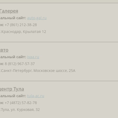
Галерея
альный сайт:
auto-gal.ru
н:
+7 (861) 212-38-28
.Краснодар, Крылатая 12
Авто
альный сайт:
ivaa.ru
н:
8 (812) 967-57-37
.Санкт-Петербург, Московское шоссе, 25А
ентр Тула
альный сайт:
tula-ac.ru
н:
+7 (4872) 57-82-78
.Тула, ул. Курковая, 32