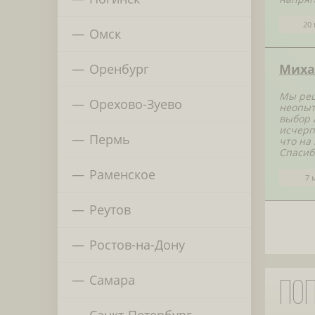
20 
Омск
Оренбург
Миха
Мы реш
Орехово-Зуево
неопыт
выбор 
исчерп
Пермь
что на
Спасиб
Раменское
7 
Реутов
Ростов-на-Дону
Самара
По
Санкт-Петербург