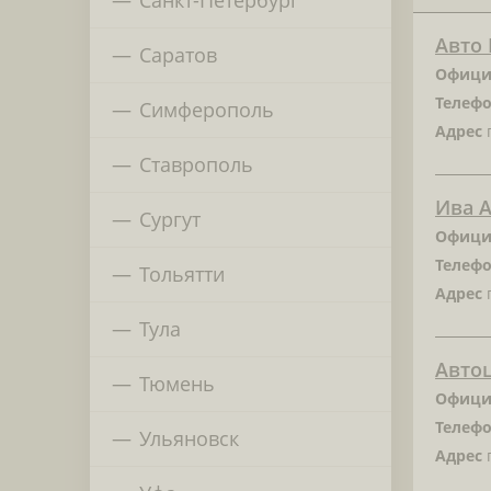
Авто 
Саратов
Офици
Телефо
Симферополь
Адрес
г
Ставрополь
Ива 
Сургут
Офици
Телефо
Тольятти
Адрес
г
Тула
Автоц
Тюмень
Офици
Телефо
Ульяновск
Адрес
г