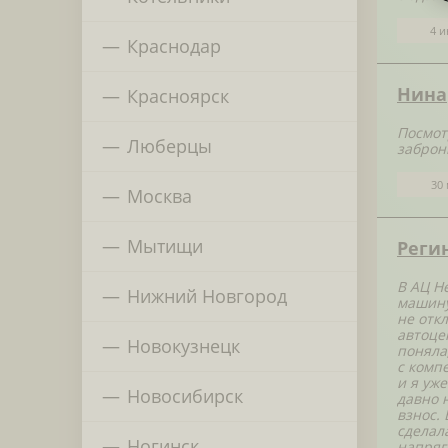
4 и
Краснодар
Нина
Красноярск
Посмот
Люберцы
заброн
30 
Москва
Мытищи
Реги
В АЦ Н
Нижний Новгород
машину
не отк
автоце
Новокузнецк
поняла
с комп
и я уж
Новосибирск
давно 
взнос.
сделала
Ногинск
напряг