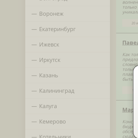
волнен
только
уникал
Воронеж
20 
Екатеринбург
Паве
Ижевск
Как то
Иркутск
предло
словно
только
плавно
Казань
быть у
Калининград
9 и
Калуга
Мари
Кемерово
Консул
бюджет
обслуж
Котельники
сюда! 