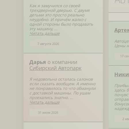
Как я замучился со своей
трехдверной дверью. С двумя
детьми это просто реально
неудобно. И причём жалко с
одной стороны было продавать
эту машину, ...
Арте
Читать дальше
Автоце
7 августа 2026
Цены н
17 се
Дарья
о компании
Сибирский Автопарк
Ники
Я недовольна осталась салонов
если сказать вообщем. А именно
Прибыл
не понравилось то что обманули
здесь 
с доставкой машины. По ушам
почувс
проехались знатно. ...
отправ
Читать дальше
бонусо
надежд
31 июля 2026
2 ав