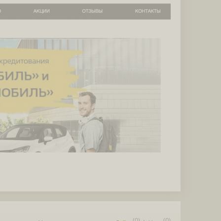
(
0
)
(
0
)