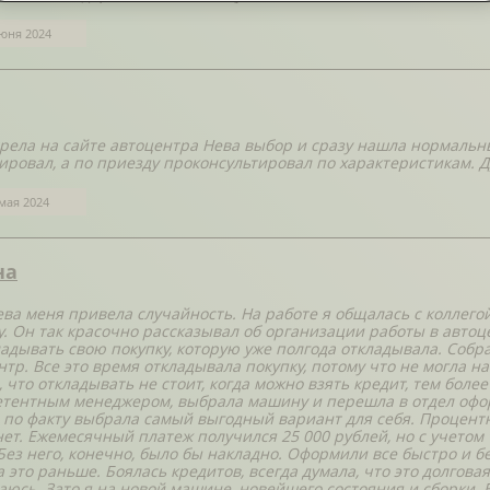
юня 2024
рела на сайте автоцентра Нева выбор и сразу нашла нормальны
ировал, а по приезду проконсультировал по характеристикам. Ду
мая 2024
на
ева меня привела случайность. На работе я общалась с коллего
. Он так красочно рассказывал об организации работы в автоце
ладывать свою покупку, которую уже полгода откладывала. Соб
нтр. Все это время откладывала покупку, потому что не могла н
, что откладывать не стоит, когда можно взять кредит, тем бол
етентным менеджером, выбрала машину и перешла в отдел оформ
е по факту выбрала самый выгодный вариант для себя. Процентны
нет. Ежемесячный платеж получился 25 000 рублей, но с учетом
 Без него, конечно, было бы накладно. Оформили все быстро и б
 это раньше. Боялась кредитов, всегда думала, что это долгова
аюсь. Зато я на новой машине, новейшего состояния и сборки. 