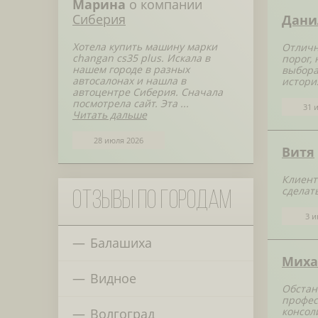
Марина
о компании
Сиберия
Дани
Хотела купить машину марки
Отличн
changan cs35 plus. Искала в
порог,
нашем городе в разных
выбора
автосалонах и нашла в
истори
автоцентре Сиберия. Сначала
посмотрела сайт. Эта ...
31 
Читать дальше
28 июля 2026
Витя
Клиент
сделат
Отзывы по городам
3 и
Балашиха
Миха
Видное
Обстан
профес
консол
Волгоград