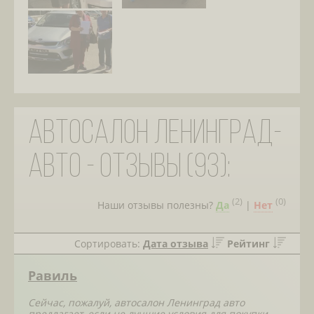
Автосалон Ленинград-
авто - отзывы (93):
(
2
)
(
0
)
Наши отзывы полезны?
Да
|
Нет
Сортировать:
Дата отзыва
Рейтинг
Равиль
Сейчас, пожалуй, автосалон Ленинград авто
предлагает, если не лучшие условия для покупки