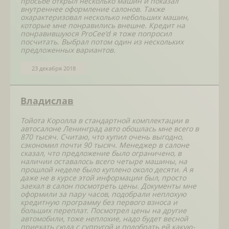
просьбе открыл несколько машин и показал
внутреннее оформление салонов. Также
охарактеризовал несколько небольших машин,
которые мне понравились внешне. Кредит на
понравившуюся ProCee'd я тоже попросил
посчитать. Выбрал потом один из нескольких
предложенных вариантов.
23 декабря 2018
Владислав
Тойота Королла в стандартной комплектации в
автосалоне Ленинград авто обошлась мне всего в
870 тысяч. Считаю, что купил очень выгодно,
сэкономил почти 90 тысяч. Менеджер в салоне
сказал, что предложение было ограничено, в
наличии оставалось всего четыре машины, на
прошлой неделе было куплено около десяти. А я
даже не в курсе этой информации был, просто
заехал в салон посмотреть цены. Документы мне
оформили за пару часов, подобрали неплохую
кредитную программу без первого взноса и
больших переплат. Посмотрел цены на другие
автомобили, тоже неплохие, надо будет весной
приехать сюда с супругой и подобрать ей какую-