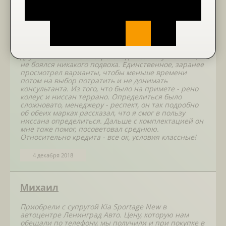
Дмитрий
У меня перед глазами была машина, купленная
свояком в Автосалоне Leningrad auto, поэтому
другие отзывы не смотрел. Ездил за покупкой сам,
не боялся никакого подвоха. Единственное, заранее
просмотрел варианты, чтобы меньше времени
потом на выбор потратить и не донимать
консультанта. Из того, что было на примете - рено
колеус и ниссан террано. Определиться было
сложновато, менеджеру - респект, он так подробно
об обеих марках рассказал, что я смог в пользу
ниссана определиться. Дальше с комплектацией он
мне тоже помог, посоветовал среднюю.
Относительно кредита - все ок, условия классные!
4 декабря 2018
Михаил
Приобрели с супругой Kia Sportage New в
автоцентре Ленинград Авто. Цену, которую нам
обещали по телефону, мы получили и при покупке в