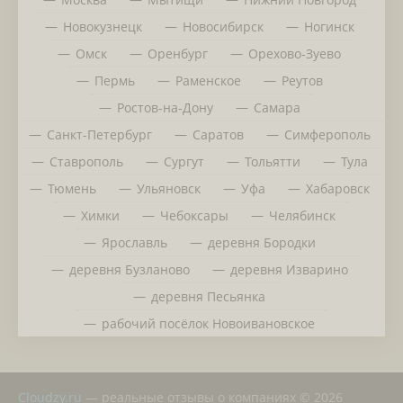
Новокузнецк
Новосибирск
Ногинск
Омск
Оренбург
Орехово-Зуево
Пермь
Раменское
Реутов
Ростов-на-Дону
Самара
Санкт-Петербург
Саратов
Симферополь
Ставрополь
Сургут
Тольятти
Тула
Тюмень
Ульяновск
Уфа
Хабаровск
Химки
Чебоксары
Челябинск
Ярославль
деревня Бородки
деревня Бузланово
деревня Изварино
деревня Песьянка
рабочий посёлок Новоивановское
Сloudzy.ru
— реальные отзывы о компаниях © 2026