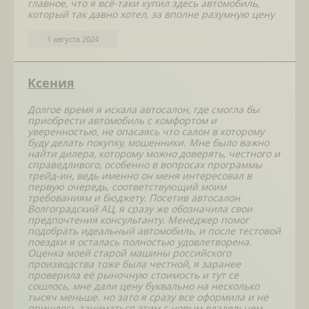
главное, что я всё-таки купил здесь автомобиль,
который так давно хотел, за вполне разумную цену
1 августа 2024
Ксения
Долгое время я искала автосалон, где смогла бы
приобрести автомобиль с комфортом и
уверенностью, не опасаясь что салон в которому
буду делать покупку, мошенники. Мне было важно
найти дилера, которому можно доверять, честного и
справедливого, особенно в вопросах программы
трейд-ин, ведь именно он меня интересовал в
первую очередь, соответствующий моим
требованиям и бюджету. Посетив автосалон
Волгоградский АЦ, я сразу же обозначила свои
предпочтения консультанту. Менеджер помог
подобрать идеальный автомобиль, и после тестовой
поездки я осталась полностью удовлетворена.
Оценка моей старой машины российского
производства тоже была честной, я заранее
проверила её рыночную стоимость и тут се
сошлось, мне дали цену буквально на несколько
тысяч меньше. но зато я сразу все оформила и не
пришлось заниматься этим с новым владельцем.