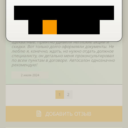
Перед тем, как купить автомобиль в автосалоне
Волгоградский Ац я посетил еще два подобных.
Сказать откровенно, только время зря потратил,
лучше бы сразу сюда направился. Меня в данном
салоне отлично встретили и качественно
обслужили. Сразу почувствовал разницу и только
удостоверился, что нахожусь на верном пути. В
итоге успешно купил автомобиль в кредит. Процент,
как у других, не завышен. Да и в принципе цены
адекватные. Приятно удивили неплохие акции и
скидки. Вот только долго оформляли документы. Не
люблю я, конечно, ждать, но нужно отдать должное
специалисту, он детально меня проконсультировал
по всем пунктам в договоре. Автосалон однозначно
рекомендую!
2 июля 2024
1
2
ДОБАВИТЬ ОТЗЫВ