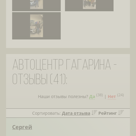
Автоцентр Гагарина -
отзывы (41):
(
38
)
(
24
)
Наши отзывы полезны?
Да
|
Нет
Сортировать:
Дата отзыва
Рейтинг
Сергей