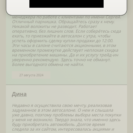
полдня. Но это довольно быстро с учётом всех
консультаций и оценки моего старого автомобиля.
Особенно хотел бы отметить профессионализм
менеджера по работе с клиентами по имени Сергей.
Отличный парнишка. Обращайтесь сразу к нему.
Никакой волокиты не разводит. Работает
оперативно, без лишних слов. Если соберётесь сюда
ехать, то приезжайте в автосалон с утра, чтобы
успеть оформить сделку купли-продажи до 12:00.
Эти часы в салоне считаются акционными, в этом
временном промежутке действует неплохая скидка
на приобретение машины. Да и их услугу трейд-ин
уверенно рекомендую. Здесь точно не обманут.
Более выгодного обмена не найти.
27 августа 2024
Дина
Недавно я осуществила свою мечту, реализовав
задуманное в этом автосалоне. О нем я слышала
уже давно, поэтому проблемы выбора места покупки
у меня не возникло. Твердо знала, что именно здесь
буду приобретать автомобиль. Долгое время
следила за их сайтом, интересовалась акциями и