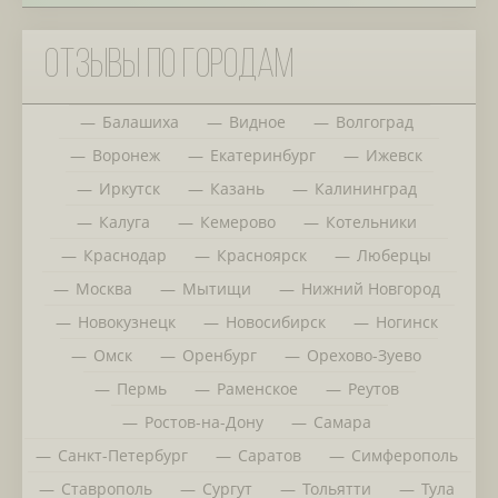
Отзывы по городам
Балашиха
Видное
Волгоград
Воронеж
Екатеринбург
Ижевск
Иркутск
Казань
Калининград
Калуга
Кемерово
Котельники
Краснодар
Красноярск
Люберцы
Москва
Мытищи
Нижний Новгород
Новокузнецк
Новосибирск
Ногинск
Омск
Оренбург
Орехово-Зуево
Пермь
Раменское
Реутов
Ростов-на-Дону
Самара
Санкт-Петербург
Саратов
Симферополь
Ставрополь
Сургут
Тольятти
Тула