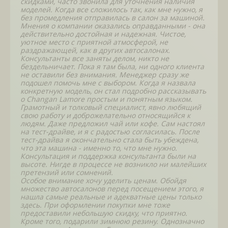
скидками, часто звонила для уточнения наличия
моделей. Когда все сложилось так, как мне нужно, я
без промедления отправилась в салон за машиной.
Мнения о компании оказались оправданными - она
действительно достойная и надежная. Чистое,
уютное место с приятной атмосферой, не
раздражающей, как в других автосалонах.
Консультанты все заняты делом, никто не
бездельничает. Пока я там была, ни одного клиента
не оставили без внимания. Менеджер сразу же
подошел помочь мне с выбором. Когда я назвала
конкретную модель, он стал подробно рассказывать
о Changan Lamore простым и понятным языком.
Грамотный и толковый специалист, явно любящий
свою работу и доброжелательно относящийся к
людям. Даже предложил чай или кофе. Сам настоял
на тест-драйве, и я с радостью согласилась. После
тест-драйва я окончательно стала быть убеждена,
что эта машина - именно то, что мне нужно.
Консультация и поддержка консультанта были на
высоте. Нигде в процессе не возникло ни малейших
претензий или сомнений.
Особое внимание хочу уделить ценам. Обойдя
множество автосалонов перед посещением этого, я
нашла самые реальные и адекватные цены только
здесь. При оформлении покупки мне тоже
предоставили небольшую скидку, что приятно.
Кроме того, подарили зимнюю резину. Однозначно