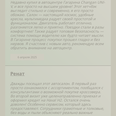
Недавно купил в автоцентре Гагарина Changan UNI-
V, и все просто на высшем уровне! Этот хетчбэк
выглядит стильно и современно, я его просто
обожаю. Салон — настоящий космос, удобные
кресла, мультимедиа радует своей простотой и
функционалом. Двигатель работает отлично,
разгоняется легко и приятно. Поездки стали в разы
комфортнее! Также радует топовая безопасность —
система помощи водителю как будто читает мысли.
В Гагарине процесс покупки прошел гладко и без
нервов. Я счастлив с новым авто, рекомендую всем
обратить внимание на автоцентр.
6 апреля 2025
Ренат
Дважды посещал этот автосалон. В первый раз
просто ознакомился с ассортиментом, пообщался с
консультантами о возможной покупке кроссовера.
Во второй визит уже целенаправленно приехал и
оформил кредит на Haval H2. Остался очень
доволен! Особенно сервисом, который здесь
предоставляют. Сотрудники грамотные и толковые,
без воды и пыли объясняют реально важные